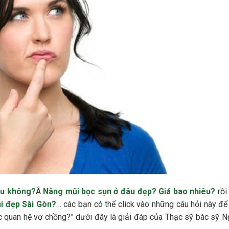
au không?
Â
Nâng mũi bọc sụn ở đâu đẹp? Giá bao nhiêu?
rồ
i đẹp Sài Gòn?
… các bạn có thể click vào những câu hỏi này để
ược quan hệ vợ chồng?” dưới đây là giải đáp của Thạc sỹ bác sỹ 