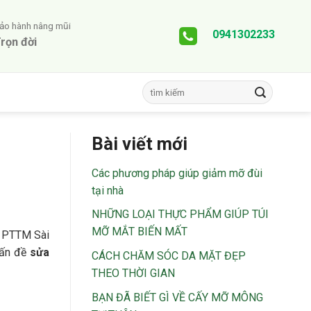
ảo hành nâng mũi
0941302233
rọn đời
Bài viết mới
Các phương pháp giúp giảm mỡ đùi
tại nhà
NHỮNG LOẠI THỰC PHẨM GIÚP TÚI
MỠ MẮT BIẾN MẤT
a PTTM Sài
 vấn đề
sửa
CÁCH CHĂM SÓC DA MẶT ĐẸP
THEO THỜI GIAN
BẠN ĐÃ BIẾT GÌ VỀ CẤY MỠ MÔNG