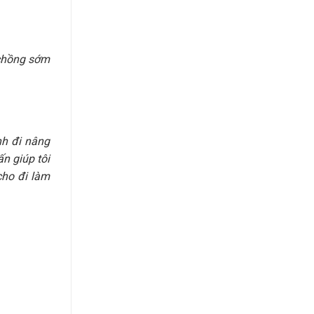
 chồng sớm
nh đi nâng
n giúp tôi
cho đi làm