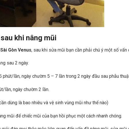
 sau khi nâng mũi
Sài Gòn Venus
, sau khi sửa mũi bạn cần phải chú ý một số vấn 
ăng sau 2 ngày.
 phút/lần, ngày chườm 5 – 7 lần trong 2 ngày đầu sau phẫu thuật
t/lần, ngày chườm 2 lần.
 cần dùng là bao nhiêu và vệ sinh vùng mũi như thế nào)
ng mũi để chiếc mũi của bạn hồi phục một cách nhanh chóng.
ng giải đáp mọi thắc mắc liên quan đến vấn đề nâng mũi, sửa mũi