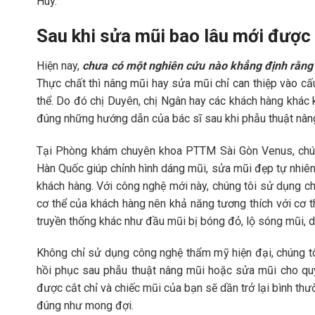
Huy.
Sau khi sửa mũi bao lâu mới được
Hiện nay,
chưa có một nghiên cứu nào khẳng định rằng 
Thực chất thì nâng mũi hay sửa mũi chỉ can thiệp vào cấ
thể. Do đó chị Duyên, chị Ngân hay các khách hàng khác
đúng những hướng dẫn của bác sĩ sau khi phẫu thuật nân
Tại Phòng khám chuyên khoa PTTM Sài Gòn Venus, chún
Hàn Quốc giúp chỉnh hình dáng mũi, sửa mũi đẹp tự nhiên,
khách hàng. Với công nghệ mới này, chúng tôi sử dụng chấ
cơ thể của khách hàng nên khả năng tương thích với cơ 
truyền thống khác như đầu mũi bị bóng đỏ, lộ sóng mũi, d
Không chỉ sử dụng công nghệ thẩm mỹ hiện đại, chúng tôi
hồi phục sau phẫu thuật nâng mũi hoặc sửa mũi cho quý
được cắt chỉ và chiếc mũi của bạn sẽ dần trở lại bình th
đúng như mong đợi.