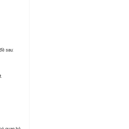
đề sau:
.
 có quan hệ