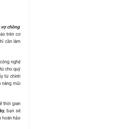
 vợ chồng
.
ào trên cơ
hỉ cần làm
 công nghệ
 tú cho quý
ấy từ chính
p nâng mũi
 thời gian
ày
, bạn sẽ
p hoàn hảo