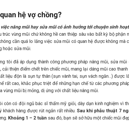
 quan hệ vợ chồng?
việc nâng mũi hay sửa mũi có ảnh hưởng tới chuyện sinh hoạt
u trúc vùng mũi chứ không hề can thiệp sâu vào bất kỳ bộ phận n
 không cần quá lo lắng việc sửa mũi có quan hệ được không mà c
g hoặc sửa mũi.
g tôi đã áp dụng thành công phương pháp nâng mũi, sửa mũi
 cải thiện điểm chết trên chiếc mũi, mang lại dáng mũi cao thanh
t liệu độn là sụn tự thân (sụn vành tai, sụn vách ngăn…) được l
thể rất cao, khắc phục triệt để những hạn chế từ các phương phá
a vùng mũi bị mỏng, dị ứng với chất liệu nâng mũi.
 còn có đội ngũ bác sĩ thẩm mỹ giỏi, dày dạn kinh nghiệm vì thế
 khách hàng được rút ngắn rất nhiều.
Sau khi phẫu thuật 7 ng
ường.
Khoảng 1 – 2 tuần
sau đó, bạn sẽ sở hữu một chiếc mũi đẹ