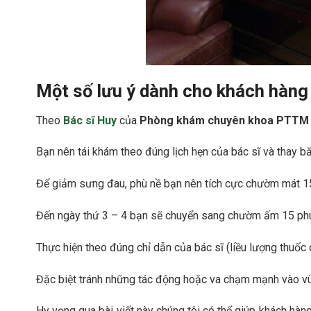
Một số lưu ý dành cho khách hàng
Theo
Bác sĩ Huy
của
Phòng khám chuyên khoa PTTM 
Bạn nên tái khám theo đúng lịch hẹn của bác sĩ và thay b
Để giảm sưng đau, phù nề bạn nên tích cực chườm mát 15
Đến ngày thứ 3 – 4 bạn sẽ chuyển sang chườm ấm 15 phú
Thực hiện theo đúng chỉ dẫn của bác sĩ (liều lượng thuốc
Đặc biệt tránh những tác động hoặc va chạm mạnh vào vù
Hy vọng qua bài viết này chúng tôi có thể giúp khách hà