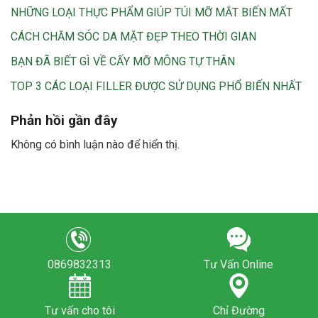
NHỮNG LOẠI THỰC PHẨM GIÚP TÚI MỠ MẮT BIẾN MẤT
CÁCH CHĂM SÓC DA MẶT ĐẸP THEO THỜI GIAN
BẠN ĐÃ BIẾT GÌ VỀ CẤY MỠ MÔNG TỰ THÂN
TOP 3 CÁC LOẠI FILLER ĐƯỢC SỬ DỤNG PHỔ BIẾN NHẤT
Phản hồi gần đây
Không có bình luận nào để hiển thị.
0869832313
Tư Vấn Online
Tư vấn cho tôi
Chỉ Đường