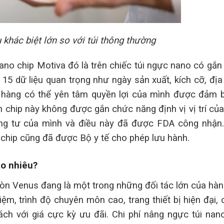
 khác biệt lớn so với túi thông thường
ano chip Motiva đó là trên chiếc túi ngực nano có gắn
15 dữ liệu quan trọng như ngày sản xuất, kích cỡ, địa
h hàng có thể yên tâm quyền lợi của mình được đảm 
on chip này không được gắn chức năng định vị vị trí củ
ng tư của mình và điều này đã được FDA công nhận. 
chip cũng đã được Bộ y tế cho phép lưu hành.
ao nhiêu?
n Venus đang là một trong những đối tác lớn của hàn
iệm, trình độ chuyên môn cao, trang thiết bị hiện đại, 
ch với giá cực kỳ ưu đãi. Chi phí nâng ngực túi nan