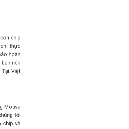
 con chip
 chỉ thực
bảo hoàn
a bạn nên
Tại Việt
g Motiva
chúng tôi
o chip và