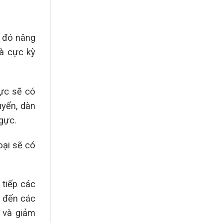
o đó nâng
và cực kỳ
gực sẽ có
uyển, dàn
gực.
oại sẽ có
 tiếp các
n đến các
 và giảm