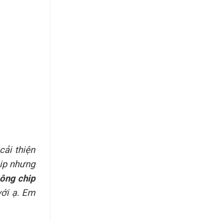
cải thiện
hip nhưng
hông chip
ới ạ. Em