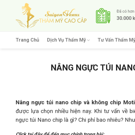
Skip
to
Đã có hơn
30.000 
content
Trang Chủ
Dịch Vụ Thẩm Mỹ
Tư Vấn Thẩm M
NÂNG NGỰC TÚI NANO
Nâng ngực túi nano chip và không chip Moti
được lựa chọn nhiều hiện nay. Khi tư vấn về b
ngực túi Nano chip là gì? Chi phí bao nhiêu? Nh
Click tại đây để đến mục chính trong bài: