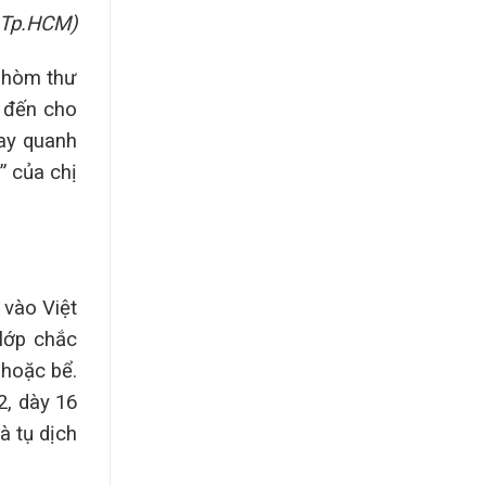
 Tp.HCM)
ề hòm thư
 đến cho
ay quanh
” của chị
 vào Việt
lớp chắc
 hoặc bể.
2, dày 16
à tụ dịch