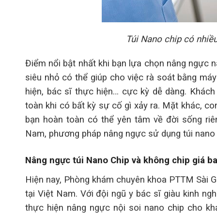
Túi Nano chip có nhiều
Điểm nổi bật nhất khi bạn lựa chọn nâng ngực n
siêu nhỏ có thể giúp cho việc rà soát bằng máy 
hiện, bác sĩ thực hiện… cực kỳ dễ dàng. Khác
toàn khi có bất kỳ sự cố gì xảy ra. Mặt khác, c
bạn hoàn toàn có thể yên tâm về đời sống riê
Nam, phương pháp nâng ngực sử dụng túi nano 
Nâng ngực túi Nano Chip và không chip giá b
Hiện nay, Phòng khám chuyên khoa PTTM Sài Gò
tại Việt Nam. Với đội ngũ y bác sĩ giàu kinh ngh
thực hiện nâng ngực nội soi nano chip cho khá