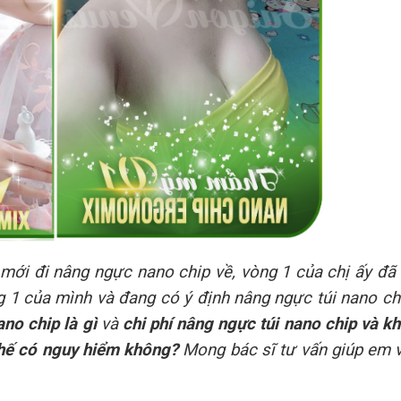
mới đi nâng ngực nano chip về, vòng 1 của chị ấy đã 
ng 1 của mình và đang có ý định nâng ngực túi nano c
no chip là gì
và
chi phí nâng ngực túi nano chip và k
thế có nguy hiểm không?
Mong bác sĩ tư vấn giúp em v