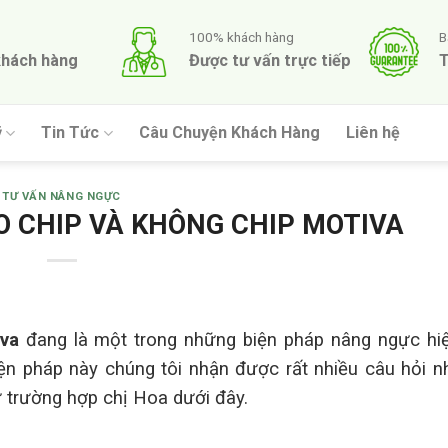
100% khách hàng
B
khách hàng
Được tư vấn trực tiếp
T
ỹ
Tin Tức
Câu Chuyện Khách Hàng
Liên hệ
TƯ VẤN NÂNG NGỰC
 CHIP VÀ KHÔNG CHIP MOTIVA
va
đang là một trong những biện pháp nâng ngực hiệ
iện pháp này chúng tôi nhận được rất nhiều câu hỏi 
ư trường hợp chị Hoa dưới đây.