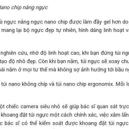
Nano chip nâng ngực
 túi ngực nâng ngực nano chip được làm đầy gel hơn d
 mang lại bộ ngực đẹp tự nhiên, hình dáng linh hoạt 
nghiên cứu, nhờ độ linh hoạt cao, khi bạn đứng túi n
 tạo độ nhô đẹp. Còn khi bạn nằm, túi ngực sẽ xoay ch
 mái nằm ở mọi tư thế mà không sợ ảnh hưởng tới bầu n
, túi nano không chíp và túi nano chip ergonomix. Mỗi l
t chiếc camera siêu nhỏ sẽ giúp bác sĩ quan sát trực
o khoang đặt túi ngực một cách chính xác, việc xâm lấ
 bác sĩ có thể kiểm soát được khoang đặt túi ngực