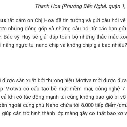
Thanh Hoa (Phường Bến Nghé, quận 1,
nus
rất cảm ơn Chị Hoa đã tin tưởng và gửi câu hỏi v
ược những đóng góp và những câu hỏi từ các bạn gửi
y, Bác sỹ Huy sẽ giải đáp toàn bộ những thắc mắc xo
phí nâng ngực túi nano chip và không chip giá bao nhiêu?
ại được sản xuất bởi thương hiệu Motiva mới được đưa
p Motiva có cấu tạo bề mặt mềm mại, công nghệ 7 
 cả khi có tác động mạnh túi cũng không bao giờ bị vỡ
 bên ngoài cùng phủ Nano chứa tới 8.000 tiếp điểm/cm
iúp cản trở hình thành lớp màng gây co thắt bao xơ v