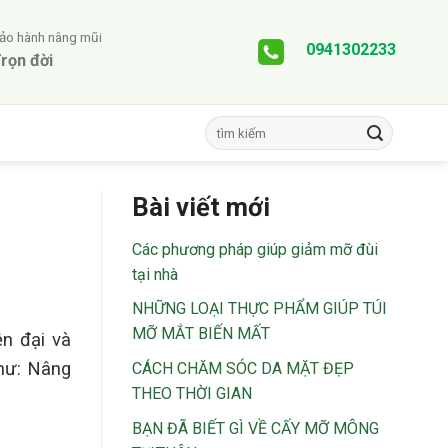
ảo hành nâng mũi
0941302233
rọn đời
Bài viết mới
Các phương pháp giúp giảm mỡ đùi
tại nhà
NHỮNG LOẠI THỰC PHẨM GIÚP TÚI
MỠ MẮT BIẾN MẤT
n đại và
như: Nâng
CÁCH CHĂM SÓC DA MẶT ĐẸP
THEO THỜI GIAN
BẠN ĐÃ BIẾT GÌ VỀ CẤY MỠ MÔNG