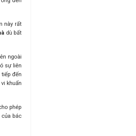
ưởng đến
m này rất
hà
dù bất
bên ngoài
ó sự liên
 tiếp đến
 vi khuẩn
cho phép
h của bác