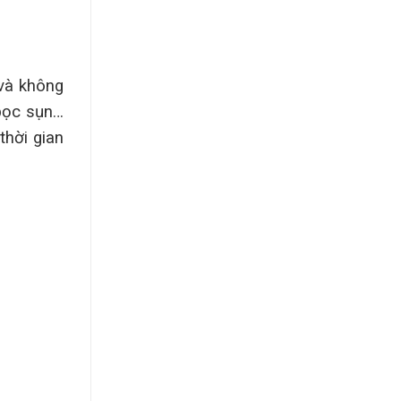
và không
bọc sụn…
thời gian