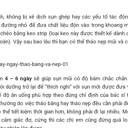
nh, không bị xê dịch sụn ghép hay các yếu tố tác độ
 đường nhỏ để đưa chất liệu độn vào trong khoang m
chéo bằng keo strip (loại keo này được thiết kế dành
àn). Vậy sau bao lâu thì bạn có thể tháo nẹp mũi và 
an
4 – 6 ngày
sẽ giúp sụn mũi có độ bám chắc chắn
i dưỡng trở lại để “thích nghi” với sụn mới được đưa
 độ ăn uống phù hợp theo đúng chỉ định của bác sĩ 
hường do việc tháo băng hay tháo nẹp đều cần phải đ
hể tiết kiệm thời gian hơn, không phải đi lại nhiều. M
 cảm giác đơ, cứng thì các chị em cũng đừng quá lo 