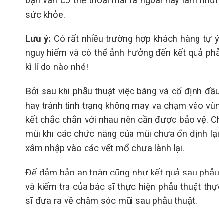
bạn vẫn có thể thoải mái ra ngoài hay làm nh
sức khỏe.
Lưu ý:
Có rất nhiều trường hợp khách hàng tự 
nguy hiểm và có thể ảnh hưởng đến kết quả phẫu
kì lí do nào nhé!
Bởi sau khi phẫu thuật việc băng và cố định đ
hay tránh tình trạng không may va chạm vào vùn
kết chắc chắn với nhau nên cần được bảo vệ. Ch
mũi khi các chức năng của mũi chưa ổn định lại, 
xâm nhập vào các vết mổ chưa lành lại.
Để đảm bảo an toàn cũng như kết quả sau phẫu 
và kiểm tra của bác sĩ thực hiện phẫu thuật thự
sĩ đưa ra về chăm sóc mũi sau phẫu thuật.