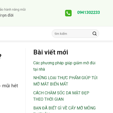
ảo hành nâng mũi
0941302233
rọn đời
Bài viết mới
?
Các phương pháp giúp giảm mỡ đùi
tại nhà
NHỮNG LOẠI THỰC PHẨM GIÚP TÚI
MỠ MẮT BIẾN MẤT
 mũi hét
CÁCH CHĂM SÓC DA MẶT ĐẸP
THEO THỜI GIAN
BẠN ĐÃ BIẾT GÌ VỀ CẤY MỠ MÔNG