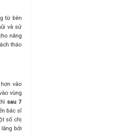
ng từ bên
ũi và sử
 cho nâng
cách tháo
 hơn vào
 vào vùng
thì
sau 7
ến bác sĩ
ột số chị
lắng bởi