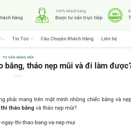
100% khách hàng
B
khách hàng
Được tư vấn trực tiếp
T
ỹ
Tin Tức
Câu Chuyện Khách Hàng
Liên hệ
TƯ VẤN NÂNG MŨI
o băng, tháo nẹp mũi và đi làm được
ờng phải mang trên mặt mình những chiếc băng và nẹp
thì tháo băng
và tháo nẹp mũi?