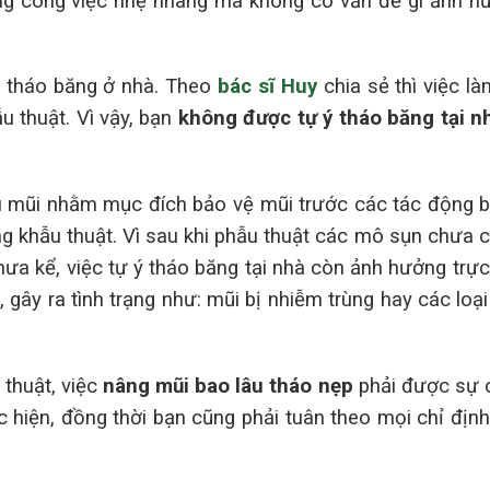
ững công việc nhẹ nhàng mà không có vấn đề gì ảnh h
ý tháo băng ở nhà. Theo
bác sĩ Huy
chia sẻ thì việc là
 thuật. Vì vậy, bạn
không được tự ý tháo băng tại n
ầu mũi nhằm mục đích bảo vệ mũi trước các tác động 
g khẫu thuật. Vì sau khi phẫu thuật các mô sụn chưa c
ưa kể, việc tự ý tháo băng tại nhà còn ảnh hưởng trực
gây ra tình trạng như: mũi bị nhiễm trùng hay các loại
thuật, việc
nâng mũi bao lâu tháo nẹp
phải được sự 
c hiện, đồng thời bạn cũng phải tuân theo mọi chỉ địn