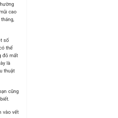
 thường
 mũi cao
 tháng,
ột số
có thể
g đỏ mất
ày là
u thuật
 bạn cũng
biết.
m vào vết