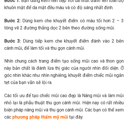
Bước 1:
Bạn dùng kem nền tiệp với da nhất đánh lên toàn bộ
khuôn mặt để da mặt đều màu và có độ sáng nhất định.
Bước 2:
Dùng kem che khuyết điểm có màu tối hơn 2 – 3
tông vẽ 2 đường thẳng dọc 2 bên theo đường sống mũi.
Bước 3:
Dùng tiếp kem che khuyết điểm đánh vào 2 bên
cánh mũi, để làm tối và thu gọn cánh mũi.
Nhìn chung cách trang điểm tạo sống mũi cao và thon gọn
này bản chất là đánh lừa thị giác của người nhìn đối diện. Ở
góc nhìn khác như nhìn nghiêng, khuyết điểm chiếc mũi ngắn
tẹt của bạn vẫn sẽ lội ra.
Các tối ưu để tạo chiếc mũi cao đẹp là Nâng mũi và làm mũi
nhỏ lại là phẫu thuật thu gọn cánh mũi. Hiện nay có rất nhiều
biện pháp nâng mũi và thu gọn cánh mũi. Các bạn có thể xem
các
phương pháp thẩm mỹ mũi
tại đây.