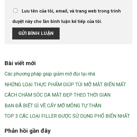
Lưu tên của tôi, email, và trang web trong trình
duyệt này cho lần bình luận kế tiếp của tôi.
Bài viết mới
Các phương pháp giúp giảm mỡ đùi tại nhà
NHỮNG LOẠI THỰC PHẨM GIÚP TÚI MỠ MẮT BIẾN MẤT
CÁCH CHĂM SÓC DA MẶT ĐẸP THEO THỜI GIAN
BẠN ĐÃ BIẾT GÌ VỀ CẤY MỠ MÔNG TỰ THÂN
TOP 3 CÁC LOẠI FILLER ĐƯỢC SỬ DỤNG PHỔ BIẾN NHẤT
Phản hồi gần đây