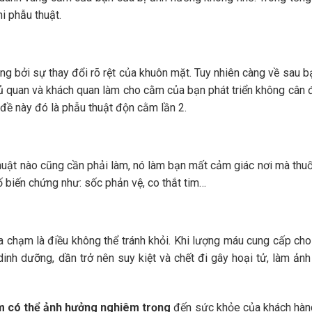
i phẫu thuật.
ng bởi sự thay đổi rõ rệt của khuôn mặt. Tuy nhiên càng về sau b
ủ quan và khách quan làm cho cằm của bạn phát triển không cân đ
đề này đó là phẫu thuật độn cằm lần 2.
 thuật nào cũng cần phải làm, nó làm bạn mất cảm giác nơi mà th
số biến chứng như: sốc phản vệ, co thắt tim…
va chạm là điều không thể tránh khỏi. Khi lượng máu cung cấp ch
dinh dưỡng, dần trở nên suy kiệt và chết đi gây hoại tử, làm ản
m có thể ảnh hưởng nghiêm trọng
đến sức khỏe của khách hàng