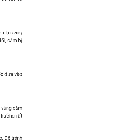
ạn lại càng
ối, cằm bị
uốc đưa vào
o vùng cằm
h hưởng rất
. Để tránh