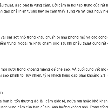
ẫu thuật, đặc biệt là vùng cằm. Bởi cằm là nơi tập trung của rất
bạn gặp phải hiện tượng này sẽ cảm thấy sưng và rất đau, nguy h
t vài sai sót nhỏ trong khâu chuẩn bị như phòng mổ và các công c
iễm trùng. Ngoài ra, khâu chăm sóc sau khi phẫu thuật cũng rất 
môi dưới trong khoang miệng để che sẹo. VÀ cuối cùng vết mổ
i sẹo phình to. Tuy nhiên, tỷ lệ khách hàng gặp phải khoảng 2% 
ằm
 bạn bị tổn thương đó là : cảm giác tê, ngứa ran hoặc khó khăn 
g quanh vùng cằm của bạn của bị ảnh hưởng không nhỏ. Trong tổng