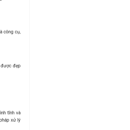
à công cụ,
ỹ được đẹp
nh tĩnh và
 pháp xử lý