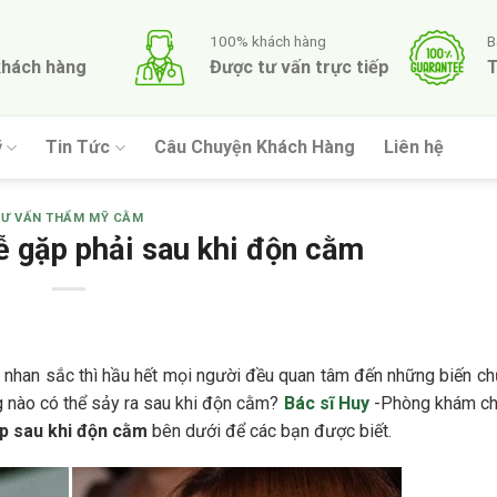
100% khách hàng
B
khách hàng
Được tư vấn trực tiếp
T
ỹ
Tin Tức
Câu Chuyện Khách Hàng
Liên hệ
TƯ VẤN THẨM MỸ CẰM
ễ gặp phải sau khi độn cằm
n nhan sắc thì hầu hết mọi người đều quan tâm đến những biến ch
g nào có thể sảy ra sau khi độn cằm?
Bác sĩ Huy
-Phòng khám ch
p sau khi độn cằm
bên dưới để các bạn được biết.