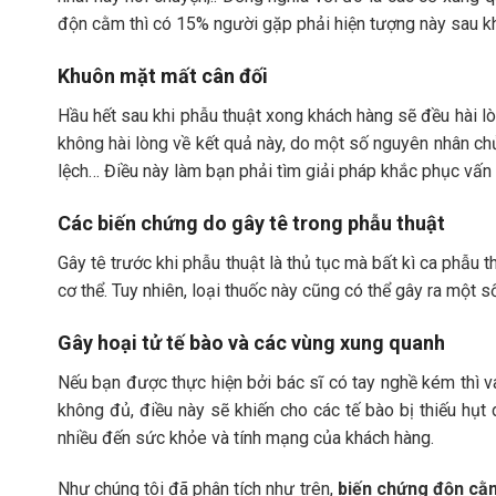
độn cằm thì có 15% người gặp phải hiện tượng này sau kh
Khuôn mặt mất cân đối
Hầu hết sau khi phẫu thuật xong khách hàng sẽ đều hài lò
không hài lòng về kết quả này, do một số nguyên nhân ch
lệch… Điều này làm bạn phải tìm giải pháp khắc phục vấn 
Các biến chứng do gây tê trong phẫu thuật
Gây tê trước khi phẫu thuật là thủ tục mà bất kì ca phẫu
cơ thể. Tuy nhiên, loại thuốc này cũng có thể gây ra một 
Gây hoại tử tế bào và các vùng xung quanh
Nếu bạn được thực hiện bởi bác sĩ có tay nghề kém thì 
không đủ, điều này sẽ khiến cho các tế bào bị thiếu hụt 
nhiều đến sức khỏe và tính mạng của khách hàng.
Như chúng tôi đã phân tích như trên,
biến chứng độn cằ