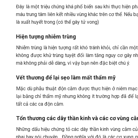
Đây là một triệu chứng khá phổ biến sau khi thực hiện ph
máu trung tâm liên kết nhiều vùng khác trên cơ thể. Nếu 
là xuất huyết trong (có thể gây tử vong)
Hiện tượng nhiễm trùng
Nhiễm trùng là hiện tượng rất khó tránh khỏi, chỉ cần mộ
không được khử trùng tuyệt đối làm tăng nguy cơ gây nh
mà không phải dễ dàng, vì vậy bạn nên đặc biệt chú ý.
Vết thương để lại sẹo làm mất thẩm mỹ
Mặc dù phẫu thuật độn cằm được thực hiện ở niêm mạc 
lại bằng chỉ thẩm mỹ nhưng không ít trường hợp đã để lạ
tất cả các ca độn cằm.
Tổn thương các dây thần kinh và các cơ vùng c
Những dấu hiệu chứng tỏ các dây thần kinh vùng cằm của
nhai hay nói chuyện,.. Đồng nghĩa với đó là các cơ xun