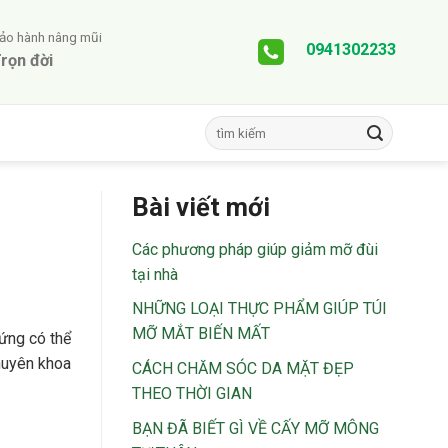
ảo hành nâng mũi
0941302233
rọn đời
Bài viết mới
Các phương pháp giúp giảm mỡ đùi
tại nhà
NHỮNG LOẠI THỰC PHẨM GIÚP TÚI
MỠ MẮT BIẾN MẤT
ứng có thể
uyên khoa
CÁCH CHĂM SÓC DA MẶT ĐẸP
THEO THỜI GIAN
BẠN ĐÃ BIẾT GÌ VỀ CẤY MỠ MÔNG