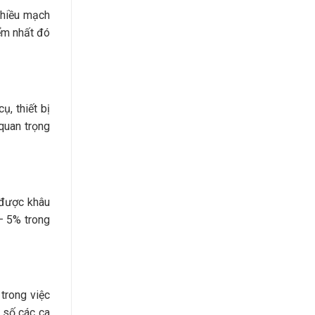
 nhiều mạch
iểm nhất đó
ụ, thiết bị
quan trọng
 được khâu
– 5% trong
trong việc
 số các ca